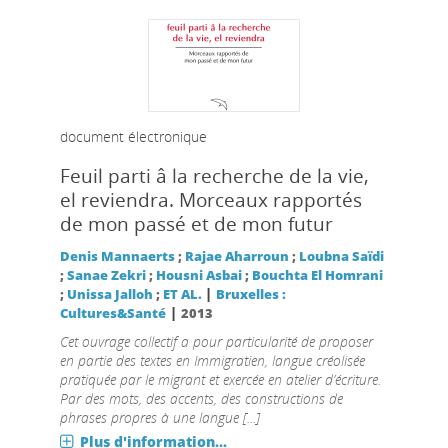
document électronique
Feuil parti â la recherche de la vie,
el reviendra. Morceaux rapportés
de mon passé et de mon futur
Denis Mannaerts
;
Rajae Aharroun
;
Loubna Saïdi
;
Sanae Zekri
;
Housni Asbai
;
Bouchta El Homrani
|
;
Unissa Jalloh
;
ET AL.
Bruxelles :
|
Cultures&Santé
2013
Cet ouvrage collectif a pour particularité de proposer
en partie des textes en Immigratien, langue créolisée
pratiquée par le migrant et exercée en atelier d’écriture.
Par des mots, des accents, des constructions de
phrases propres à une langue [...]
Plus d'information...