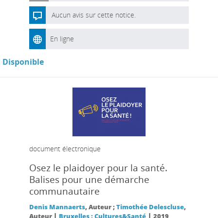
Aucun avis sur cette notice.
En ligne
Disponible
document électronique
Osez le plaidoyer pour la santé.
Balises pour une démarche
communautaire
Denis Mannaerts
, Auteur ;
Timothée Delescluse
,
|
|
Auteur
Bruxelles : Cultures&Santé
2019