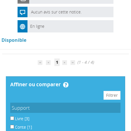
Aucun avis sur cette notice.
En ligne
Disponible
1
(1 - 4 / 4)
affiner ou comparer
Support
Livre
[3]
Conte
[1]