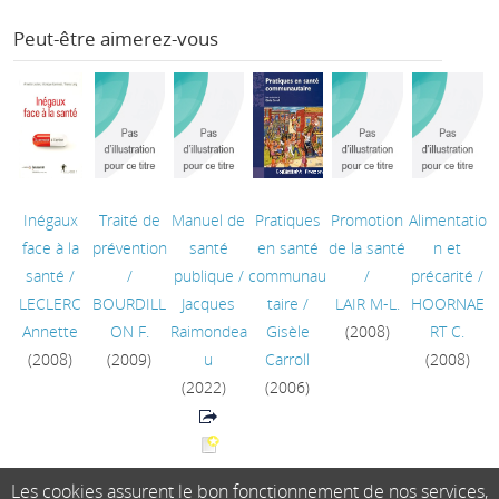
Peut-être aimerez-vous
Inégaux
Traité de
Manuel de
Pratiques
Promotion
Alimentatio
face à la
prévention
santé
en santé
de la santé
n et
santé
/
/
publique
/
communau
/
précarité
/
LECLERC
BOURDILL
Jacques
taire
/
LAIR M-L.
HOORNAE
Annette
ON F.
Raimondea
Gisèle
(2008)
RT C.
(2008)
(2009)
u
Carroll
(2008)
(2022)
(2006)
Les cookies assurent le bon fonctionnement de nos services,