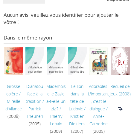
Aucun avis, veuillez vous identifier pour ajouter le
vôtre !
Dans le même rayon
Grosse
Diariatou
Mademois
Le lion
Adorables.
Recueil de
colère
/
face à la
elle Zazie
dans la
L'important
jeux
(2008)
Mireille
tradition
/
a-t-elle un
tête de
, c'est le
d'Allancé
Patrick
zizi?
/
Ludovic
/
dialogue
/
(2008)
Theunen
Thierry
Kristien
Anne-
(2005)
Lenain
Dieltiens
Catherine
(2009)
(2007)
(2005)