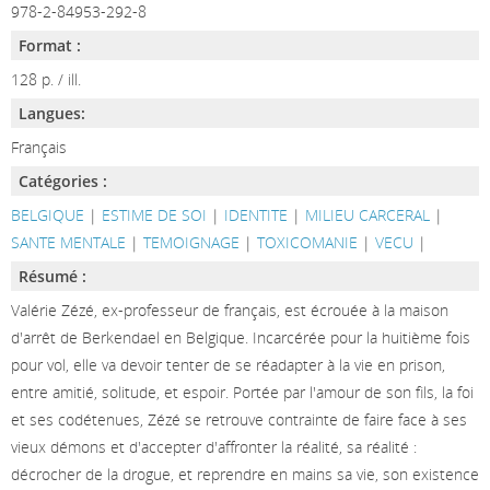
978-2-84953-292-8
Format :
128 p. / ill.
Langues:
Français
Catégories :
BELGIQUE
|
ESTIME DE SOI
|
IDENTITE
|
MILIEU CARCERAL
|
SANTE MENTALE
|
TEMOIGNAGE
|
TOXICOMANIE
|
VECU
|
Résumé :
Valérie Zézé, ex-professeur de français, est écrouée à la maison
d'arrêt de Berkendael en Belgique. Incarcérée pour la huitième fois
pour vol, elle va devoir tenter de se réadapter à la vie en prison,
entre amitié, solitude, et espoir. Portée par l'amour de son fils, la foi
et ses codétenues, Zézé se retrouve contrainte de faire face à ses
vieux démons et d'accepter d'affronter la réalité, sa réalité :
décrocher de la drogue, et reprendre en mains sa vie, son existence