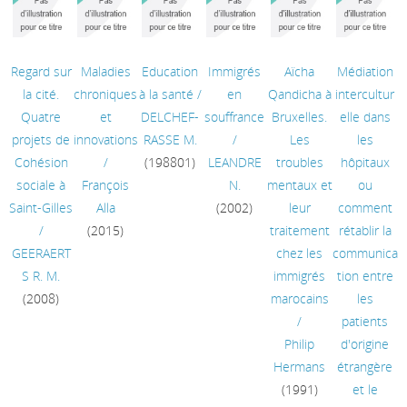
Regard sur
Maladies
Education
Immigrés
Aïcha
Médiation
la cité.
chroniques
à la santé
/
en
Qandicha à
intercultur
Quatre
et
DELCHEF-
souffrance
Bruxelles.
elle dans
projets de
innovations
RASSE M.
/
Les
les
Cohésion
/
(198801)
LEANDRE
troubles
hôpitaux
sociale à
François
N.
mentaux et
ou
Saint-Gilles
Alla
(2002)
leur
comment
/
(2015)
traitement
rétablir la
GEERAERT
chez les
communica
S R. M.
immigrés
tion entre
(2008)
marocains
les
/
patients
Philip
d'origine
Hermans
étrangère
(1991)
et le