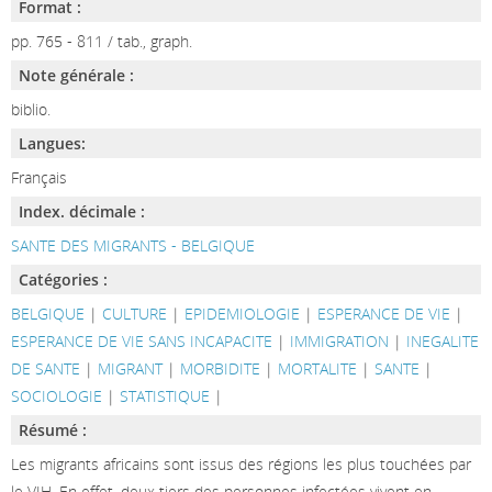
Format :
pp. 765 - 811 / tab., graph.
Note générale :
biblio.
Langues:
Français
Index. décimale :
SANTE DES MIGRANTS - BELGIQUE
Catégories :
BELGIQUE
|
CULTURE
|
EPIDEMIOLOGIE
|
ESPERANCE DE VIE
|
ESPERANCE DE VIE SANS INCAPACITE
|
IMMIGRATION
|
INEGALITE
DE SANTE
|
MIGRANT
|
MORBIDITE
|
MORTALITE
|
SANTE
|
SOCIOLOGIE
|
STATISTIQUE
|
Résumé :
Les migrants africains sont issus des régions les plus touchées par
le VIH. En effet, deux tiers des personnes infectées vivent en