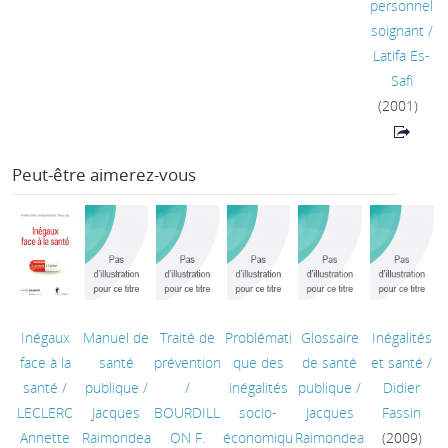
personnel
soignant
/
Latifa Es-
Safi
(2001)
Peut-être aimerez-vous
Inégaux
Manuel de
Traité de
Problémati
Glossaire
Inégalités
face à la
santé
prévention
que des
de santé
et santé
/
santé
/
publique
/
/
inégalités
publique
/
Didier
LECLERC
Jacques
BOURDILL
socio-
Jacques
Fassin
Annette
Raimondea
ON F.
économiqu
Raimondea
(2009)