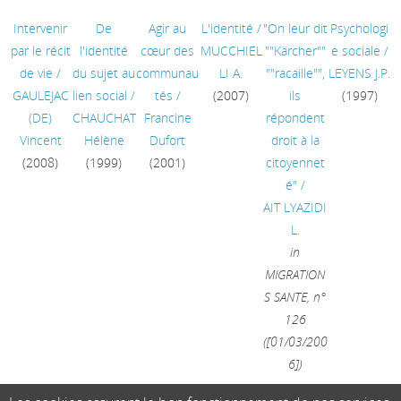
Intervenir
De
Agir au
L'identité
/
"On leur dit
Psychologi
par le récit
l'identité
cœur des
MUCCHIEL
""Kärcher""
e sociale
/
de vie
/
du sujet au
communau
LI A.
""racaille"",
LEYENS J.P.
GAULEJAC
lien social
/
tés
/
(2007)
ils
(1997)
(DE)
CHAUCHAT
Francine
répondent
Vincent
Hélène
Dufort
droit à la
(2008)
(1999)
(2001)
citoyennet
é"
/
AIT LYAZIDI
L.
in
MIGRATION
S SANTE, n°
126
([01/03/200
6])