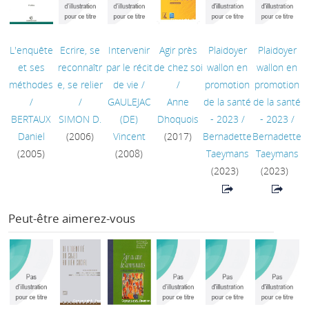
L'enquête
Ecrire, se
Intervenir
Agir près
Plaidoyer
Plaidoyer
et ses
reconnaîtr
par le récit
de chez soi
wallon en
wallon en
méthodes
e, se relier
de vie
/
/
promotion
promotion
/
/
GAULEJAC
Anne
de la santé
de la santé
BERTAUX
SIMON D.
(DE)
Dhoquois
- 2023
/
- 2023
/
Daniel
(2006)
Vincent
(2017)
Bernadette
Bernadette
(2005)
(2008)
Taeymans
Taeymans
(2023)
(2023)
Peut-être aimerez-vous