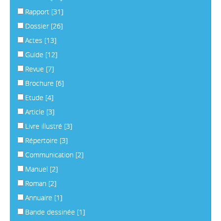
Rapport
[31]
Dossier
[26]
Actes
[13]
Guide
[12]
Revue
[7]
Brochure
[6]
Etude
[4]
Article
[3]
Livre illustré
[3]
Répertoire
[3]
Communication
[2]
Manuel
[2]
Roman
[2]
Annuaire
[1]
Bande dessinée
[1]