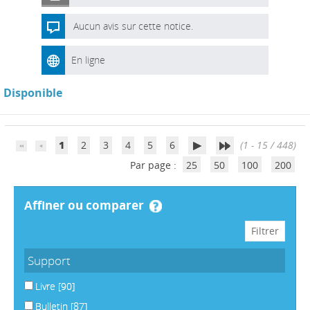
Aucun avis sur cette notice.
En ligne
Disponible
1
2
3
4
5
6
(1 - 15 / 448)
Par page :
25
50
100
200
affiner ou comparer
Support
Livre
[90]
Bulletin
[87]