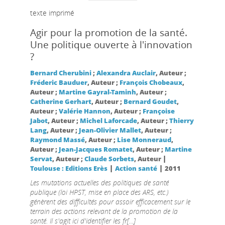
texte imprimé
Agir pour la promotion de la santé.
Une politique ouverte à l'innovation
?
Bernard Cherubini
;
Alexandra Auclair
, Auteur ;
Fréderic Bauduer
, Auteur ;
François Chobeaux
,
Auteur ;
Martine Gayral-Taminh
, Auteur ;
Catherine Gerhart
, Auteur ;
Bernard Goudet
,
Auteur ;
Valérie Hannon
, Auteur ;
Françoise
Jabot
, Auteur ;
Michel Laforcade
, Auteur ;
Thierry
Lang
, Auteur ;
Jean-Olivier Mallet
, Auteur ;
Raymond Massé
, Auteur ;
Lise Monneraud
,
Auteur ;
Jean-Jacques Romatet
, Auteur ;
Martine
|
Servat
, Auteur ;
Claude Sorbets
, Auteur
|
|
Toulouse : Editions Erès
Action santé
2011
Les mutations actuelles des politiques de santé
publique (loi HPST, mise en place des ARS, etc.)
génèrent des difficultés pour assoir efficacement sur le
terrain des actions relevant de la promotion de la
santé. Il s'agit ici d'identifier les fr[...]