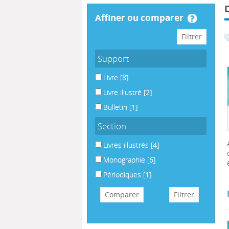
affiner ou comparer
Support
Livre
[8]
Livre illustré
[2]
Bulletin
[1]
Section
Livres illustrés
[4]
Monographie
[6]
Périodiques
[1]