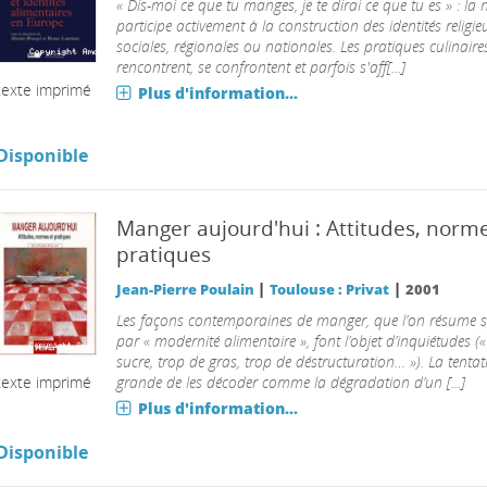
« Dis-moi ce que tu manges, je te dirai ce que tu es » : la 
participe activement à la construction des identités religie
sociales, régionales ou nationales. Les pratiques culinaire
rencontrent, se confrontent et parfois s'aff[...]
texte imprimé
Plus d'information...
Disponible
Manger aujourd'hui : Attitudes, norme
pratiques
|
|
Jean-Pierre Poulain
Toulouse : Privat
2001
Les façons contemporaines de manger, que l’on résume 
par « modernité alimentaire », font l’objet d’inquiétudes (
sucre, trop de gras, trop de déstructuration… »). La tentat
texte imprimé
grande de les décoder comme la dégradation d’un [...]
Plus d'information...
Disponible