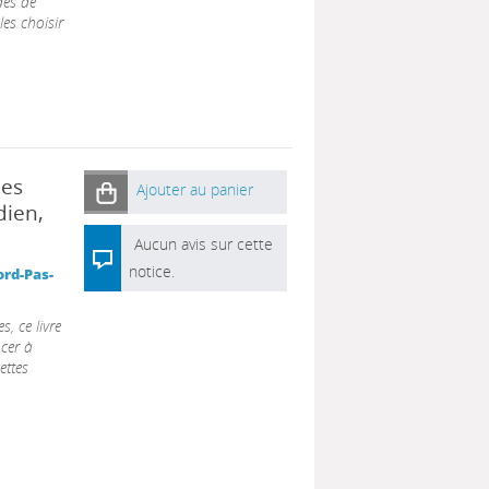
des de
es choisir
les
Ajouter au panier
dien,
Aucun avis sur cette
notice.
rd-Pas-
, ce livre
cer à
ettes