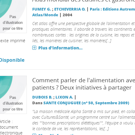
|
FUMEY G.
;
ETCHEVERRIA O.
Paris : Editions Autre
|
Atlas/Monde
2004
Cet atlas offre une perspective globale de l’alimentation et
pratiques alimentaires. Il aborde à travers les continents 
nombreuses cartes : les origines de la cuisine, les repas et l
texte imprimé
liés, les manières de cuisiner, les manières[...]
Plus d'information...
Disponible
Comment parler de l'alimentation ave
patients ? Deux initiatives à partager
|
DUBOIS B.
;
LIXON A.
Dans
SANTE CONJUGUEE (n° 50, Septembre 2009)
"La maison médicale Alpha Santé a mis sur pied, en coll
avec Cultures&Santé, un programme centré sur l'alimenta
Article :
des ""bonnes prescriptions diététiques"", l'équipe a voulu
document
le contexte de vie, les représentations, les[...]
électronique