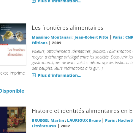
Plus d'information...
Les frontières alimentaires
|
Massimo Montanari
;
Jean-Robert Pitte
Paris : CN
|
Editions
2009
Valeurs, attachements identitaires, plaisirs: l'alimentation
moyen d'échange privilégié entre les sociétés. Découvrir les
gastronomiques de leurs voisins décourage les instincts b
des peuples, leurs inclinations à la gu[...]
texte imprimé
Plus d'information...
Disponible
Histoire et identités alimentaires en 
|
BRUEGEL Martin
;
LAURIOUX Bruno
Paris : Hachet
|
Littératures
2002