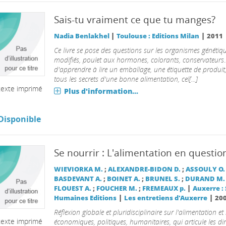
Sais-tu vraiment ce que tu manges?
|
|
Nadia Benlakhel
Toulouse : Editions Milan
2011
Ce livre se pose des questions sur les organismes généti
modifiés, poulet aux hormones, colorants, conservateurs.
d'apprendre à lire un emballage, une étiquette de produit,
tous les secrets d'une bonne alimentation, cel[...]
texte imprimé
Plus d'information...
Disponible
Se nourrir : L'alimentation en questio
WIEVIORKA M.
;
ALEXANDRE-BIDON D.
;
ASSOULY O.
BASDEVANT A.
;
BOINET A.
;
BRUNEL S.
;
DURAND M.
|
FLOUEST A.
;
FOUCHER M.
;
FREMEAUX p.
Auxerre :
|
|
Humaines Editions
Les entretiens d'Auxerre
20
Réflexion globale et pluridisciplinaire sur l'alimentation et
texte imprimé
économiques, politiques, humanitaires, qui articule les d