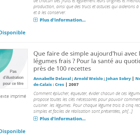
de chacun des fruits et également leurs origines et métho
production, ainsi que des trucs et astuces qui aiderons à l
et à les conserver.
Plus d'information...
Disponible
Que faire de simple aujourd'hui avec 
légumes frais ? Pour la santé au quoti
près de 100 recettes
|
Annabelle Delaval
;
Arnold Weislo
;
Johan Sobry
No
|
de-Calais : Cres
2007
Comment éplucher, équeuter, évider chacun de ces légumes
texte imprimé
propose toutes les clés nécessaires pour pouvoir commen
cuisiner. les légumes. Pour chaque légume trois à cinq rec
simples et faciles de réalisation sont présentées, ph[...]
Plus d'information...
Disponible