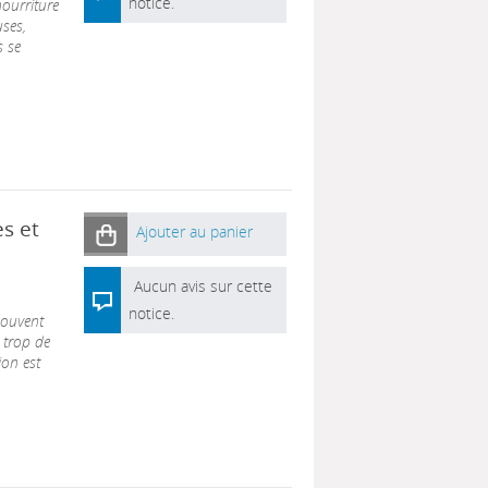
notice.
nourriture
uses,
s se
s et
Ajouter au panier
Aucun avis sur cette
notice.
souvent
« trop de
ion est