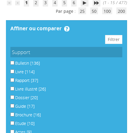
1
2
3
4
5
6
(1 - 15 / 477)
Par page :
25
50
100
200
affiner ou comparer
Support
Bulletin
[136]
Livre
[114]
Rapport
[37]
Livre illustré
[26]
Dossier
[20]
Guide
[17]
Brochure
[16]
Etude
[10]
Actes
[9]