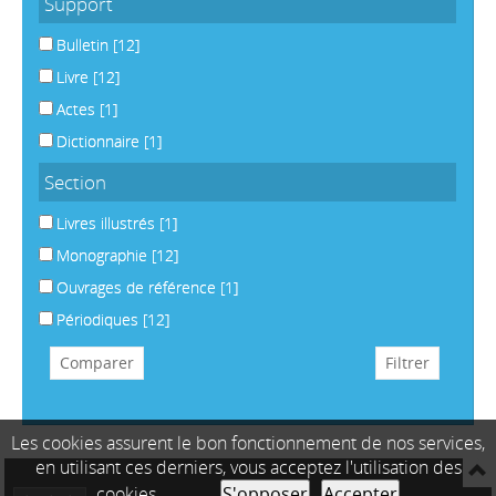
Support
Bulletin
[12]
Livre
[12]
Actes
[1]
Dictionnaire
[1]
Section
Livres illustrés
[1]
Monographie
[12]
Ouvrages de référence
[1]
Périodiques
[12]
Les cookies assurent le bon fonctionnement de nos services,
en utilisant ces derniers, vous acceptez l'utilisation des
cookies.
S'opposer
Accepter