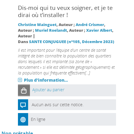
Dis-moi qui tu veux soigner, et je te
dirai où t’installer !
Christine Mainguet
, Auteur ;
André Crismer
,
Auteur ;
Muriel Roelandt
, Auteur ;
Xavier Albert
,
|
Auteur
Dans
SANTE CONJUGUEE (n°105, Décembre 2023)
Il est important pour l’équipe d’un centre de santé
intégré de bien connaître la population des quartiers
dans lesquels il est implanté (sa zone de «
recrutement » si elle est délimitée géographiquement) et
la population qui fréquente effectivem[...]
Plus d'information...
Ajouter au panier
Aucun avis sur cette notice.
En ligne
Non prêtable