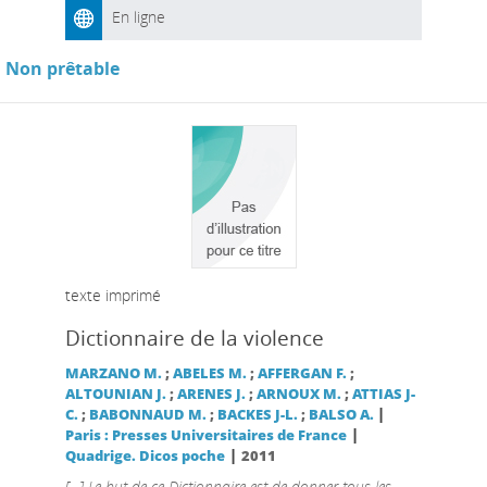
En ligne
Non prêtable
texte imprimé
Dictionnaire de la violence
MARZANO M.
;
ABELES M.
;
AFFERGAN F.
;
ALTOUNIAN J.
;
ARENES J.
;
ARNOUX M.
;
ATTIAS J-
|
C.
;
BABONNAUD M.
;
BACKES J-L.
;
BALSO A.
|
Paris : Presses Universitaires de France
|
Quadrige. Dicos poche
2011
[...] Le but de ce Dictionnaire est de donner tous les