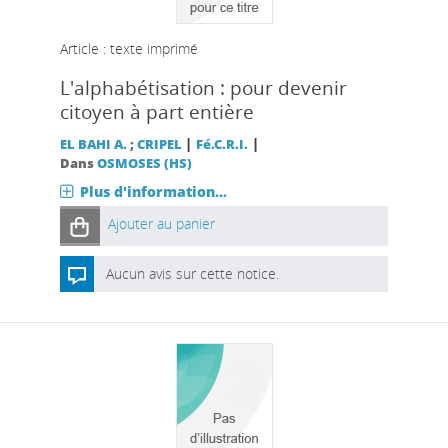
Article : texte imprimé
L'alphabétisation : pour devenir
citoyen à part entière
|
|
EL BAHI A.
;
CRIPEL
Fé.C.R.I.
Dans
OSMOSES (HS)
Plus d'information...
Ajouter au panier
Aucun avis sur cette notice.