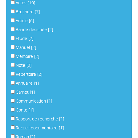
Actes
[10]
Brochure
[7]
Article
[6]
Bande dessinée
[2]
Etude
[2]
Manuel
[2]
Mémoire
[2]
Note
[2]
Répertoire
[2]
Annuaire
[1]
Carnet
[1]
Communication
[1]
Conte
[1]
Rapport de recherche
[1]
Recueil documentaire
[1]
Roman
[1]