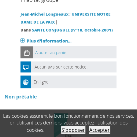
Jean-Michel Longneaux
;
UNIVERSITE NOTRE
|
DAME DE LA PAIX
Dans
SANTE CONJUGUEE (n° 18, Octobre 2001)
Plus d'information...
Ajouter au panier
Aucun avis sur cette notice.
En ligne
Non prêtable
Les cookies assurent le bon fonctionnement de nos services,
en utilisant ces derniers, vous acceptez l'utilisation des
cookies.
S'opposer
Accepter