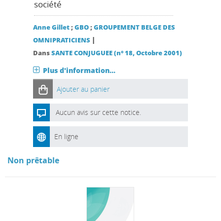
société
Anne Gillet
;
GBO
;
GROUPEMENT BELGE DES
|
OMNIPRATICIENS
Dans
SANTE CONJUGUEE (n° 18, Octobre 2001)
Plus d'information...
Ajouter au panier
Aucun avis sur cette notice.
En ligne
Non prêtable