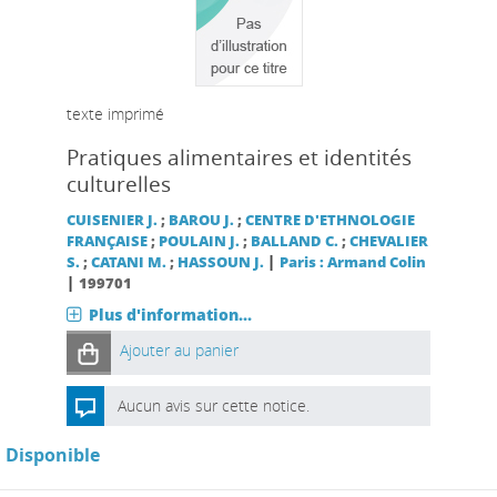
texte imprimé
Pratiques alimentaires et identités
culturelles
CUISENIER J.
;
BAROU J.
;
CENTRE D'ETHNOLOGIE
FRANÇAISE
;
POULAIN J.
;
BALLAND C.
;
CHEVALIER
|
S.
;
CATANI M.
;
HASSOUN J.
Paris : Armand Colin
|
199701
Plus d'information...
Ajouter au panier
Aucun avis sur cette notice.
Disponible