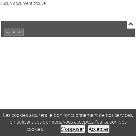
Aucun document trouvé
A-
A
A+
Les cookies assurent le bon fonctionnement de nos services,
en utilisant ces derniers, vous acceptez l'utilisation des
cookies.
S'opposer
Accepter