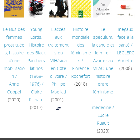
Le Bus des
Young
L'accès
Histoire
Le
Inégaux
femmes
Lords.
aux
mondiale
spéculum,
face à la
prostituée
Histoire
traitement
des
la canule et
santé
/
s, histoire
des Black
s du
féminisme
le miroir
LECLERC
d'une
Panthers
VIH/sida
s
/
Avorter au
Annette
mobilisatio
latinos
en Côte
Florence
MLAC, une
(2008)
n
/
(1969-
d'Ivoire
/
Rochefort
histoire
Anne
1976)
/
Phillipe
(2018)
entre
Coppel
Claire
Msellati
féminisme
(2020)
Richard
(2001)
et
(2017)
médecine
/
Lucile
Ruault
(2023)