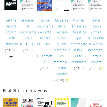
Let the
Le métier
Guide
Le genre
Prismes
Travail
record
de
documenta
dans
féministes.
invisible.
show
/
documenta
ire santé
l'espace
Qu'est-ce
Portrait
Sarah
liste
/
social
/
public.
que
d'une lutte
Schulman
ACCART J.P.
CHEVAILLI
Quelle
l'intersecto
féministe
(2026)
(2008)
ER
place pour
rialité?
/
inachevée
/
Guillemett
les
Elise
Camille
e
femmes?
/
Palomares
Robert
(2001)
Maud
(2010)
(2018)
Navarre
(2018)
Peut-être aimerez-vous